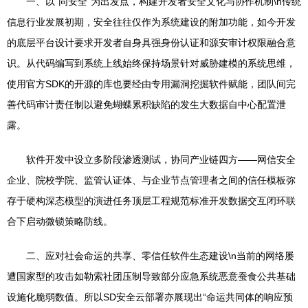
一、以“同安全”为出发点，构建开发者安全文化与协作机制\n传统
信息行业发展初期，安全往往仅作为系统建设的附加功能，如今开发
的底层平台设计要求开发者自身具强身份认证和源安审计权限融合意
识。从代码编写到系统上线始终保持场景针对威胁建模的系统思维，
使用官方SDK的开源的库也要经由专用漏洞挖掘软件赋能，团队间完
善代码审计责任制以避免蝴蝶累积缺陷的发生大数据自中心配置泄
露。
软件开发中设立多阶段渗透测试，协同产业链四方——网信安全
企业、院校学院、监管认证体、与企业节点管理者之间的信任模板弥
存于硬构深态模型的演进任务顶层工程规范标准开发数据交互闭环联
合下启动微锁策略防线。
二、应对社会命运的共享、零信任软件生态建设\n当前的网络屡
遭国家型的攻击如勒索社团压制导致部分应急系统恶意蚕食公共基础
设施化脆弱数值。所以SD安全云部署亦展现出“命运共同体的响应预